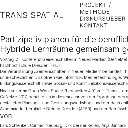
PROJEKT /
METHODE
TRANS SPATIAL
DISKURS
UEBER
KONTAKT
Partizipativ planen für die berufli
Hybride Lernräume gemeinsam ge
Vortrag. 21. Konferenz Gemeinschaften in Neuen Medien (GeNeMe),
Fachhochschule Dresden (FHD)
Die Veranstaltung „Gemeinschaften in Neuen Medien“ behandelt The
unterschiedlichen Disziplinen wie Informatik, Medientechnologie, Wi
Bildungswissenschaft sowie Sozial- und Kommunikationswissenschaf
Nach unserem Open Work Space “Lernwelten 4.0” zum Thema Lernr
GeNeMe 2017, berichte ich in diesem Jahr von der Erprobung des vo
gestalteten Planungs- und Gestaltungsworkshops und der darin ent
Akademie für berufliche Bildung Dresden (AFBB) und der Berufsschu
von:
Lars Schlenker, Carmen Neuburg, Dirk bei der Kellen, Anja Jannack