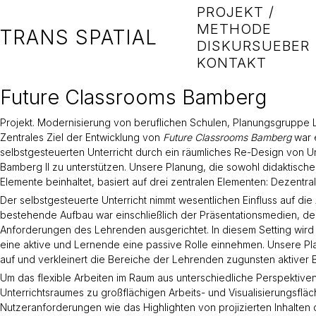
PROJEKT /
METHODE
TRANS SPATIAL
DISKURS
UEBER
KONTAKT
Future Classrooms Bamberg
Projekt. Modernisierung von beruflichen Schulen, Planungsgruppe 
Zentrales Ziel der Entwicklung von
Future Classrooms Bamberg
war 
selbstgesteuerten Unterricht durch ein räumliches Re-Design von U
Bamberg II zu unterstützen. Unsere Planung, die sowohl didaktisch
Elemente beinhaltet, basiert auf drei zentralen Elementen: Dezentr
Der selbstgesteuerte Unterricht nimmt wesentlichen Einfluss auf di
bestehende Aufbau war einschließlich der Präsentationsmedien, de
Anforderungen des Lehrenden ausgerichtet. In diesem Setting wir
eine aktive und Lernende eine passive Rolle einnehmen. Unsere Pla
auf und verkleinert die Bereiche der Lehrenden zugunsten aktiver B
Um das flexible Arbeiten im Raum aus unterschiedliche Perspektiv
Unterrichtsraumes zu großflächigen Arbeits- und Visualisierungsflä
Nutzeranforderungen wie das Highlighten von projizierten Inhalten d