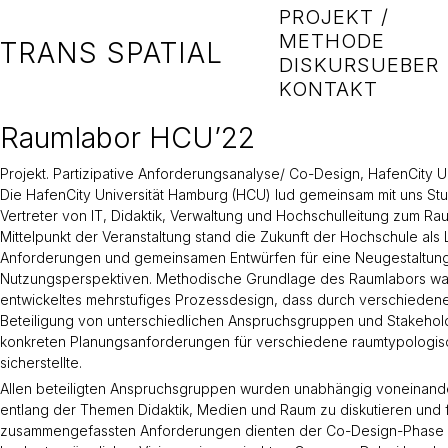
PROJEKT /
METHODE
TRANS SPATIAL
DISKURS
UEBER
KONTAKT
Raumlabor HCU’22
Projekt. Partizipative Anforderungsanalyse/ Co-Design, HafenCity 
Die HafenCity Universität Hamburg (HCU) lud gemeinsam mit uns St
Vertreter von IT, Didaktik, Verwaltung und Hochschulleitung zum Ra
Mittelpunkt der Veranstaltung stand die Zukunft der Hochschule als
Anforderungen und gemeinsamen Entwürfen für eine Neugestaltung
Nutzungsperspektiven. Methodische Grundlage des Raumlabors wa
entwickeltes mehrstufiges Prozessdesign, dass durch verschieden
Beteiligung von unterschiedlichen Anspruchsgruppen und Stakeho
konkreten Planungsanforderungen für verschiedene raumtypologi
sicherstellte.
Allen beteiligten Anspruchsgruppen wurden unabhängig voneinande
entlang der Themen Didaktik, Medien und Raum zu diskutieren und f
zusammengefassten Anforderungen dienten der Co-Design-Phase a