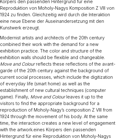
Körpers den passenden Hintergrund für eine
Reproduktion von Moholy-Nagys Komposition Z VIII von
1924 zu finden. Gleichzeitig wird durch die Interaktion
eine neue Ebene der Auseinandersetzung mit den
Kunstwerk erzeugt.
Modernist artists and architects of the 20th century
combined their work with the demand for a new
exhibition practice. The color and structure of the
exhibition walls should be flexible and changeable.
Move and Colour
reflects these reflections of the avant-
garde of the 20th century against the background of
current social processes, which include the digitization
of everyday life (smart home) as well as the
establishment of new cultural techniques (computer
game). Finally,
Move and Colour
leaves it up to the
visitors to find the appropriate background for a
reproduction of Moholy-Nagy’s composition Z VIII from
1924 through the movement of his body. At the same
time, the interaction creates a new level of engagement
with the artwork.eines Körpers den passenden
Hintergrund für eine Reproduktion von Moholy-Nagys